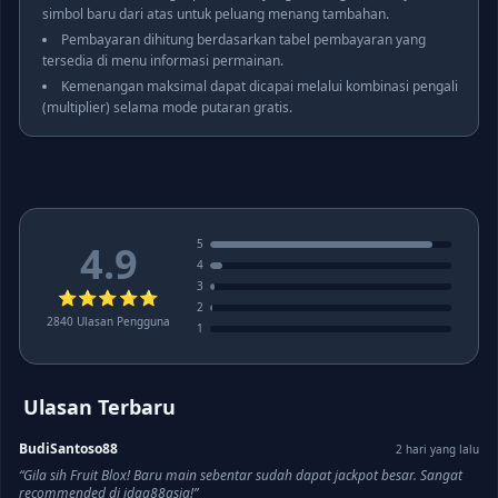
simbol baru dari atas untuk peluang menang tambahan.
Pembayaran dihitung berdasarkan tabel pembayaran yang
tersedia di menu informasi permainan.
Kemenangan maksimal dapat dicapai melalui kombinasi pengali
(multiplier) selama mode putaran gratis.
5
4.9
4
3
⭐⭐⭐⭐⭐
2
2840 Ulasan Pengguna
1
Ulasan Terbaru
BudiSantoso88
2 hari yang lalu
“Gila sih Fruit Blox! Baru main sebentar sudah dapat jackpot besar. Sangat
recommended di idqq88asia!”