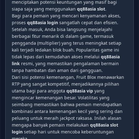
menciptakan potensi keuntungan yang masif bagi
siapa saja yang menggunakan
qq88asia slot
.
Bagi para pemain yang mencari kenyamanan akses,
proses
qq88asia login
sangatlah cepat dan efisien.
Setelah masuk, Anda bisa langsung menjelajahi
berbagai fitur menarik di dalam game, termasuk
pengganda (multiplier) yang terus meningkat setiap
kali terjadi ledakan blok buah. Popularitas game ini
tidak lepas dari kemudahan akses melalui
qq88asia
link
resmi, yang memastikan pengalaman bermain
tanpa hambatan dan aman dari gangguan.
Dari sisi potensi kemenangan, Fruit Blox menawarkan
RTP yang sangat kompetitif, menjadikannya pilihan
utama bagi para anggota
qq88asia vip
yang
mengincar kemenangan besar. Volatilitas yang
seimbang memastikan bahwa pemain mendapatkan
kombinasi antara kemenangan kecil yang sering dan
peluang untuk meraih jackpot raksasa. Inilah alasan
mengapa banyak pemain melakukan
qq88asia slot
login
setiap hari untuk mencoba keberuntungan
mereka.