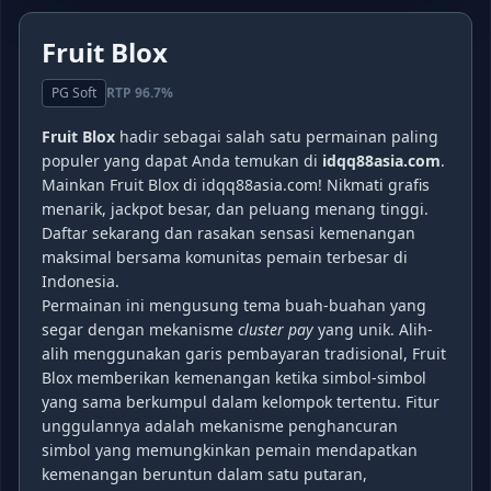
▶
Fruit Blox
PG Soft
RTP 96.7%
Fruit Blox
hadir sebagai salah satu permainan paling
populer yang dapat Anda temukan di
idqq88asia.com
.
Mainkan Fruit Blox di idqq88asia.com! Nikmati grafis
menarik, jackpot besar, dan peluang menang tinggi.
Daftar sekarang dan rasakan sensasi kemenangan
maksimal bersama komunitas pemain terbesar di
Indonesia.
Permainan ini mengusung tema buah-buahan yang
segar dengan mekanisme
cluster pay
yang unik. Alih-
alih menggunakan garis pembayaran tradisional, Fruit
Blox memberikan kemenangan ketika simbol-simbol
yang sama berkumpul dalam kelompok tertentu. Fitur
unggulannya adalah mekanisme penghancuran
simbol yang memungkinkan pemain mendapatkan
kemenangan beruntun dalam satu putaran,