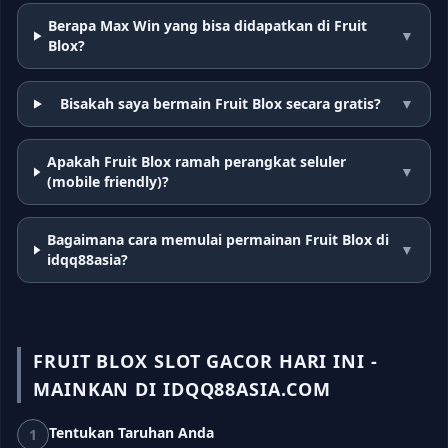
Berapa Max Win yang bisa didapatkan di Fruit
▼
Blox?
Bisakah saya bermain Fruit Blox secara gratis?
▼
Apakah Fruit Blox ramah perangkat seluler
▼
(mobile friendly)?
Bagaimana cara memulai permainan Fruit Blox di
▼
idqq88asia?
FRUIT BLOX SLOT GACOR HARI INI -
MAINKAN DI IDQQ88ASIA.COM
Tentukan Taruhan Anda
1