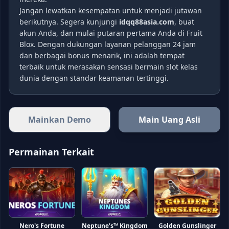
Jangan lewatkan kesempatan untuk menjadi jutawan
berikutnya. Segera kunjungi
idqq88asia.com
, buat
akun Anda, dan mulai putaran pertama Anda di Fruit
Blox. Dengan dukungan layanan pelanggan 24 jam
dan berbagai bonus menarik, ini adalah tempat
terbaik untuk merasakan sensasi bermain slot kelas
dunia dengan standar keamanan tertinggi.
Mainkan Demo
Main Uang Asli
Permainan Terkait
Nero's Fortune
Neptune’s™ Kingdom
Golden Gunslinger