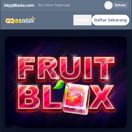
idqq88asia.com
Slot Online Terpercaya
Bahasa
Masuk
Daftar Sekarang