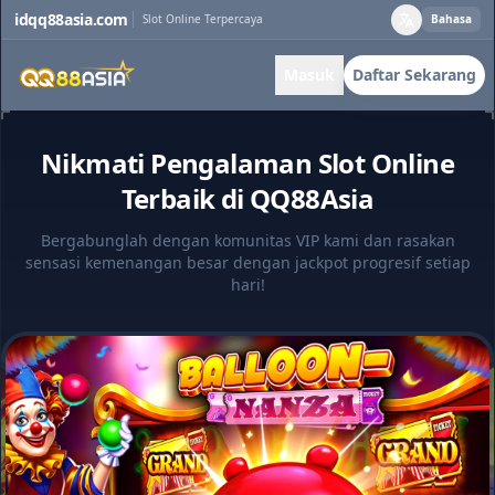
idqq88asia.com
Slot Online Terpercaya
Bahasa
Masuk
Daftar Sekarang
Nikmati Pengalaman Slot Online
Terbaik di QQ88Asia
Bergabunglah dengan komunitas VIP kami dan rasakan
sensasi kemenangan besar dengan jackpot progresif setiap
hari!